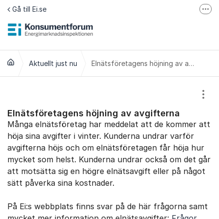
Hoppa till innehåll
Gå till Ei.se
Fler
Jämför elavtal på Elpriskollen.se
Om tillgänglighet
Aktuellt just nu
Elnätsföretagens höjning av avgifterna
Visa
Elnätsföretagens höjning av avgifterna
Många elnätsföretag har meddelat att de kommer att
höja sina avgifter i vinter. Kunderna undrar varför
avgifterna höjs och om elnätsföretagen får höja hur
mycket som helst. Kunderna undrar också om det går
att motsätta sig en högre elnäts­avgift eller på något
sätt påverka sina kostnader.
På Ei:s webbplats finns svar på de här frågorna samt
mycket mer information om elnätsavgifter:
Frågor