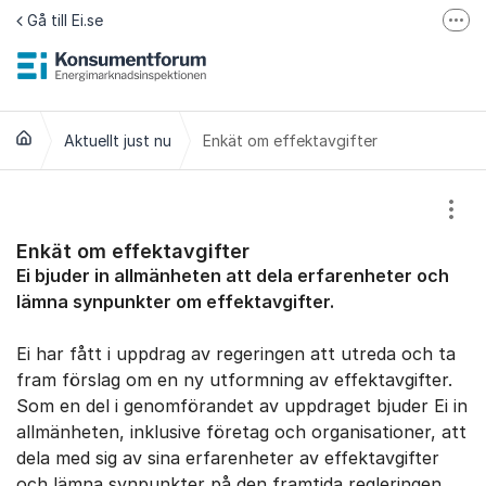
Hoppa till innehåll
Gå till Ei.se
Fler
Jämför elavtal på Elpriskollen.se
Om tillgänglighet
Aktuellt just nu
Enkät om effektavgifter
Visa
Enkät om effektavgifter
Ei bjuder in allmänheten att dela erfarenheter och
lämna synpunkter om effektavgifter.
Ei har fått i uppdrag av regeringen att utreda och ta
fram förslag om en ny utformning av effektavgifter.
Som en del i genomförandet av uppdraget bjuder Ei in
allmänheten, inklusive företag och organisationer, att
dela med sig av sina erfarenheter av effektavgifter
och lämna synpunkter på den framtida regleringen.