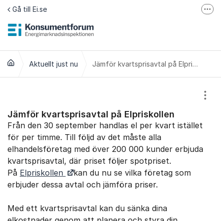
Hoppa till innehåll
Gå till Ei.se
Fler
Jämför elavtal på Elpriskollen.se
Om tillgänglighet
Aktuellt just nu
Jämför kvartsprisavtal på Elpriskollen
Visa
Jämför kvartsprisavtal på Elpriskollen
Från den 30 september handlas el per kvart istället
för per timme. Till följd av det måste alla
elhandelsföretag med över 200 000 kunder erbjuda
kvartsprisavtal, där priset följer spotpriset.
På
Elpriskollen
kan du nu se vilka företag som
erbjuder dessa avtal och jämföra priser.
Med ett kvartsprisavtal kan du sänka dina
elkostnader genom att planera och styra din