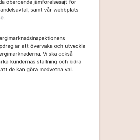
da oberoende jämförelsesajt för
handelsavtal, samt vår webbplats
se
.
ergimarknadsinspektionens
pdrag är att övervaka och utveckla
ergimarknaderna. Vi ska också
ärka kundernas ställning och bidra
ll att de kan göra medvetna val.
tällningar för inlägg/kommentar