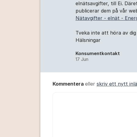
elnätsavgifter, till Ei. Dä
publicerar dem på vår web
Nätavgifter - elnät - Ene
Tveka inte att höra av dig
Hälsningar
Konsumentkontakt
17 Jun
Kommentera
eller
skriv ett nytt inl
Kommentar *