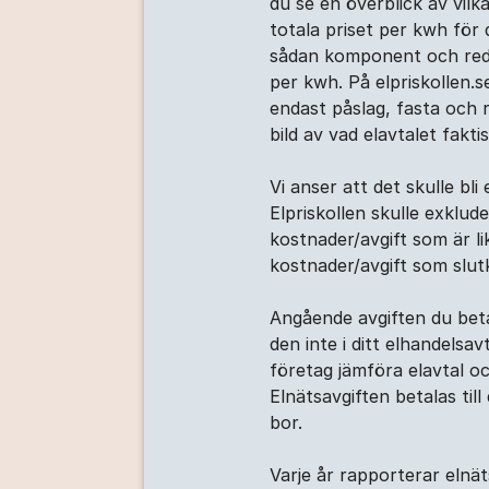
du se en överblick av vil
totala priset per kwh för 
sådan komponent och redov
per kwh. På elpriskollen.s
endast påslag, fasta och 
bild av vad elavtalet fakt
Vi anser att det skulle bli
Elpriskollen skulle exklud
kostnader/avgift som är lik
kostnader/avgift som slut
Angående avgiften du betal
den inte i ditt elhandelsa
företag jämföra elavtal oc
Elnätsavgiften betalas til
bor.
Varje år rapporterar elnä