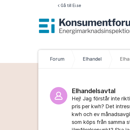
Hoppa till innehåll
Gå till Ei.se
Forum
Elhandel
Elha
Elhandelsavtal
Hej! Jag förstår inte rik
pris per kwh? Det intre
kwh och ev månadsavgif
som köps från samma stä
jämförelsepunkt? Ska jag