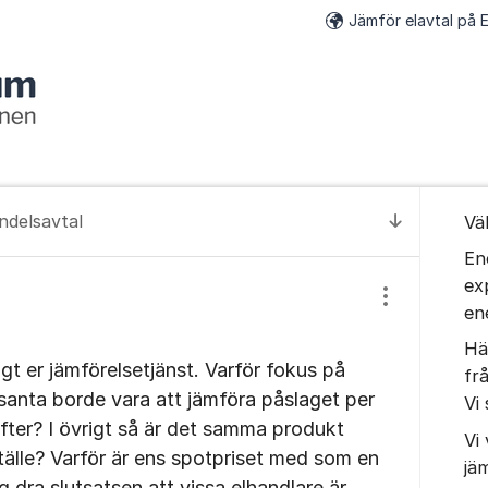
Jämför elavtal på E
Om for
ndelsavtal
Vä
Till senas
En
ex
Visa/dölj inst
en
Hä
tigt er jämförelsetjänst. Varför fokus på
fr
ssanta borde vara att jämföra påslaget per
Vi 
ter? I övrigt så är det samma produkt
Vi 
lle? Varför är ens spotpriset med som en
jä
 dra slutsatsen att vissa elhandlare är