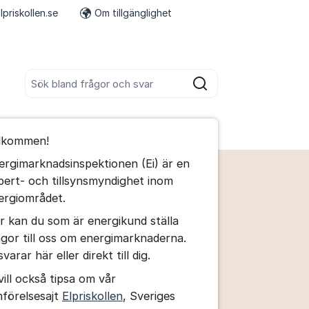
lpriskollen.se
Om tillgänglighet
Fler supportlänkar
Sök bland alla inlägg
Sök
umet
lkommen!
te kommentaren
ergimarknadsinspektionen (Ei) är en
pert- och tillsynsmyndighet inom
ällningar för inlägg/kommentar
ergiområdet.
r kan du som är energikund ställa
ågor till oss om energimarknaderna.
svarar här eller direkt till dig.
vill också tipsa om vår
mförelsesajt
Elpriskollen
, Sveriges