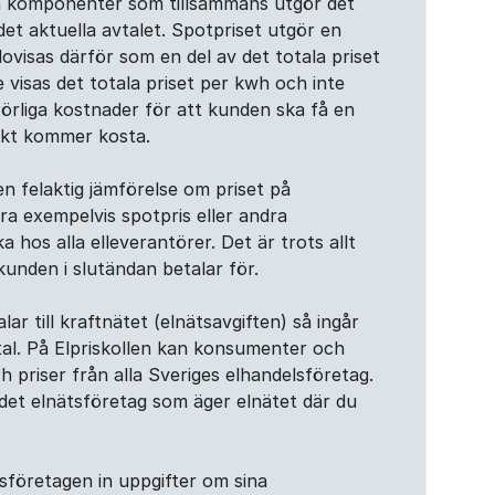
ka komponenter som tillsammans utgör det
det aktuella avtalet. Spotpriset utgör en
isas därför som en del av det totala priset
e visas det totala priset per kwh och inte
rörliga kostnader för att kunden ska få en
iskt kommer kosta.
 en felaktig jämförelse om priset på
era exempelvis spotpris eller andra
a hos alla elleverantörer. Det är trots allt
kunden i slutändan betalar för.
ar till kraftnätet (elnätsavgiften) så ingår
vtal. På Elpriskollen kan konsumenter och
h priser från alla Sveriges elhandelsföretag.
l det elnätsföretag som äger elnätet där du
tsföretagen in uppgifter om sina