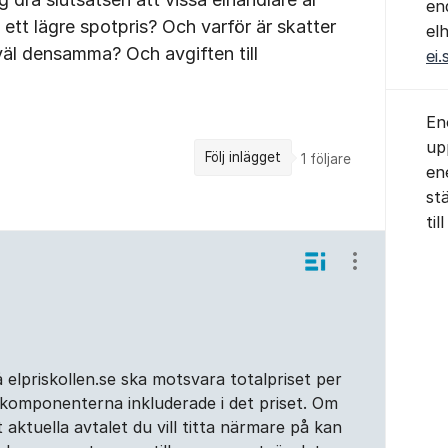
en
 ett lägre spotpris? Och varför är skatter
el
äl densamma? Och avgiften till
ei.
En
up
Följ inlägget
1
följare
en
st
ti
Visa/dölj ins
 elpriskollen.se ska motsvara totalpriset per
iskomponenterna inkluderade i det priset. Om
et aktuella avtalet du vill titta närmare på kan