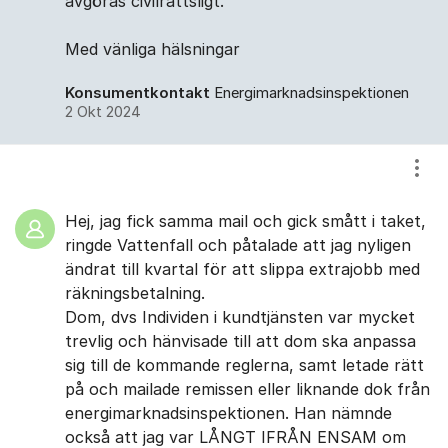
avgöras civilrättsligt.
Med vänliga hälsningar
Konsumentkontakt
Energimarknadsinspektionen
2 Okt 2024
Visa
Hej, jag fick samma mail och gick smått i taket,
ringde Vattenfall och påtalade att jag nyligen
ändrat till kvartal för att slippa extrajobb med
räkningsbetalning.
Dom, dvs Individen i kundtjänsten var mycket
trevlig och hänvisade till att dom ska anpassa
sig till de kommande reglerna, samt letade rätt
på och mailade remissen eller liknande dok från
energimarknadsinspektionen. Han nämnde
också att jag var LÅNGT IFRÅN ENSAM om