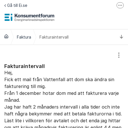
Hoppa till innehåll
Gå till Ei.se
Fler
Jämför elavtal på Elpriskollen.se
Om tillgänglighet
Ti
Faktura
Fakturaintervall
Visa
Fakturaintervall
Hej,
Fick ett mail från Vattenfall att dom ska ändra sin
fakturering till mig.
Från 1 december hotar dom med att fakturera varje
månad.
Jag har haft 2 månaders intervall i alla tider och inte
haft några bekymmer med att betala fakturorna i tid.
Läst lite i villkoren för avtalet och det enda jag hittar
om att kräva månadsvis fakturering är enligt 4.4 men