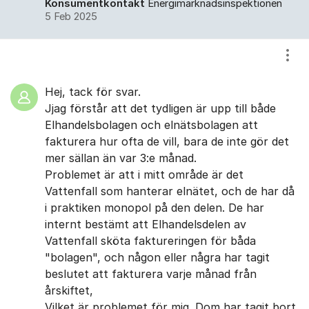
Konsumentkontakt
Energimarknadsinspektionen
5 Feb 2025
Visa
Hej, tack för svar.
Jjag förstår att det tydligen är upp till både
Elhandelsbolagen och elnätsbolagen att
fakturera hur ofta de vill, bara de inte gör det
mer sällan än var 3:e månad.
Problemet är att i mitt område är det
Vattenfall som hanterar elnätet, och de har då
i praktiken monopol på den delen. De har
internt bestämt att Elhandelsdelen av
Vattenfall sköta faktureringen för båda
"bolagen", och någon eller några har tagit
beslutet att fakturera varje månad från
årskiftet,
Vilket är problemet för mig. Dom har tagit bort