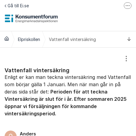
Hoppa till innehåll
Gå till Ei.se
Fler
Jämför elavtal på Elpriskollen.se
Om tillgänglighet
Ti
Elpriskollen
Vattenfall vintersäkring
Visa
Vattenfall vintersäkring
Enligt er kan man teckna vintersäkring med Vattenfall
som börjar gälla 1 Januari. Men när man går in på
deras sida står det:
Perioden för att teckna
Vintersäkring är slut för i år. Efter sommaren 2025
öppnar vi försäljningen för kommande
vintersäkringsperiod.
Anders