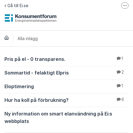
Hoppa till innehåll
Gå till Ei.se
Fler
Jämför elavtal på Elpriskollen.se
Om tillgänglighet
Alla inlägg
Alla inlägg
Pris på el - 0 transparens.
1
Sommartid - felaktigt Elpris
2
Eloptimering
1
Hur ha koll på förbrukning?
6
Ny information om smart elanvändning på Ei:s
webbplats