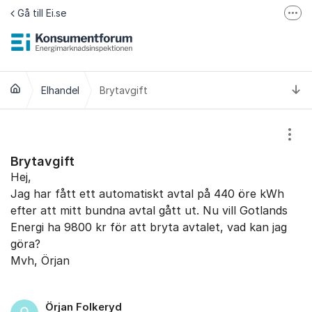
Hoppa till innehåll
Gå till Ei.se
Fler
Jämför elavtal på Elpriskollen.se
Om tillgänglighet
Ti
Elhandel
Brytavgift
Visa
Brytavgift
Hej,
Jag har fått ett automatiskt avtal på 440 öre kWh
efter att mitt bundna avtal gått ut. Nu vill Gotlands
Energi ha 9800 kr för att bryta avtalet, vad kan jag
göra?
Mvh, Örjan
Örjan Folkeryd