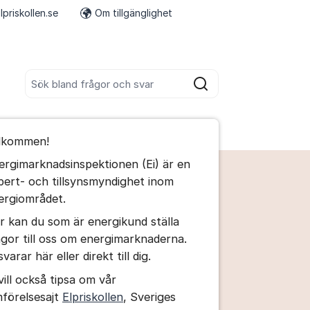
lpriskollen.se
Om tillgänglighet
Fler supportlänkar
Sök bland alla inlägg
Sök
umet
lkommen!
te kommentaren
ergimarknadsinspektionen (Ei) är en
pert- och tillsynsmyndighet inom
ällningar för inlägg/kommentar
ergiområdet.
r kan du som är energikund ställa
ågor till oss om energimarknaderna.
svarar här eller direkt till dig.
vill också tipsa om vår
mförelsesajt
Elpriskollen
, Sveriges