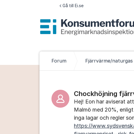
Hoppa till innehåll
Gå till Ei.se
Forum
Fjärrvärme/naturgas
Chockhöjning fjär
Hej! Eon har aviserat att
Malmö med 20%, enligt 
inga lagar och regler 
https://www.sydsvensk
fjarrvarmepriset--risk-f