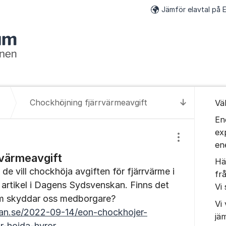
Jämför elavtal på E
Om for
Chockhöjning fjärrvärmeavgift
Vä
Till senas
En
ex
Visa/dölj inst
en
rvärmeavgift
Hä
 de vill chockhöja avgiften för fjärrvärme i
fr
artikel i Dagens Sydsvenskan. Finns det
Vi 
som skyddar oss medborgare?
Vi 
an.se/2022-09-14/eon-chockhojer-
jä
or-hojda-hyror