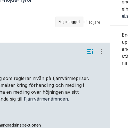
en
el
ei.
Följ inlägget
1
följare
En
up
en
Visa/dölj ins
st
ti
ng som reglerar nivån på fjärrvärmepriser.
elser kring förhandling och medling i
ha en medling över höjningen av sitt
da sig till
Fjärrvärmenämnden.
marknadsinspektionen