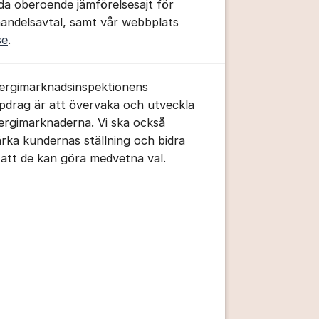
da oberoende jämförelsesajt för
handelsavtal, samt vår webbplats
se
.
ergimarknadsinspektionens
pdrag är att övervaka och utveckla
ergimarknaderna. Vi ska också
tällningar för inlägg/kommentar
ärka kundernas ställning och bidra
ll att de kan göra medvetna val.