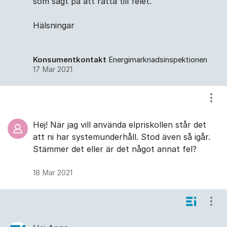
som sagt på att rätta till felet.
Hälsningar
Konsumentkontakt
Energimarknadsinspektionen
17 Mar 2021
Visa
Hej! När jag vill använda elpriskollen står det
att ni har systemunderhåll. Stod även så igår.
Stämmer det eller är det något annat fel?
18 Mar 2021
Visa