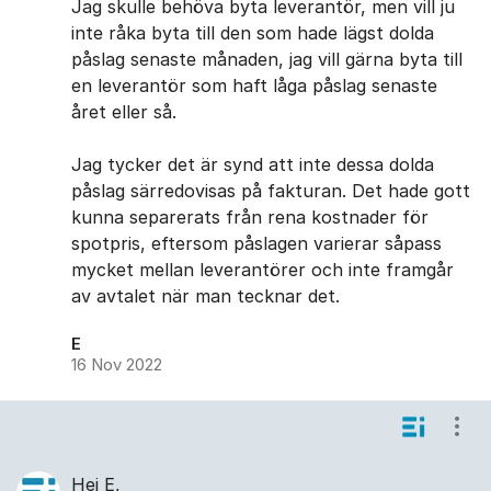
Jag skulle behöva byta leverantör, men vill ju
inte råka byta till den som hade lägst dolda
påslag senaste månaden, jag vill gärna byta till
en leverantör som haft låga påslag senaste
året eller så.
Jag tycker det är synd att inte dessa dolda
påslag särredovisas på fakturan. Det hade gott
kunna separerats från rena kostnader för
spotpris, eftersom påslagen varierar såpass
mycket mellan leverantörer och inte framgår
av avtalet när man tecknar det.
E
16 Nov 2022
Visa
Hej E,