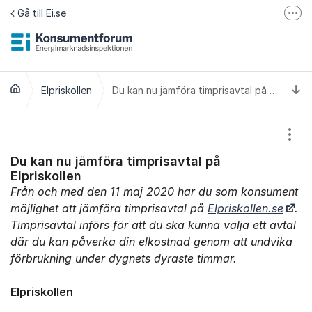
Hoppa till innehåll
Gå till Ei.se
Fler
Jämför elavtal på Elpriskollen.se
Om tillgänglighet
Ti
Elpriskollen
Du kan nu jämföra timprisavtal på Elpriskollen
Visa
Du kan nu jämföra timprisavtal på
Elpriskollen
Från och med den 11 maj 2020 har du som konsument
möjlighet att jämföra timprisavtal på
Elpriskollen.se
.
Timprisavtal införs för att du ska kunna välja ett avtal
där du kan påverka din elkostnad genom att undvika
förbrukning under dygnets dyraste timmar.
Elpriskollen