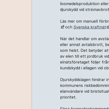
livsmedelsproduktion ell
djurskydd vid strömavbro
Läs mer om manuell förb
och
Svenska kraftnät
När det handlar om avstän
eller annat avtalsbrott, 
som helst. Det betyder att
av elen till ett jordbruk v
elnätsföretaget följer frå
kundskydd i ellagen vid o
Djurskyddslagen hindrar i
kommunens riskbedömningen
elanvändare vid bristsituat
prioritet.
Flera branschrekommendat