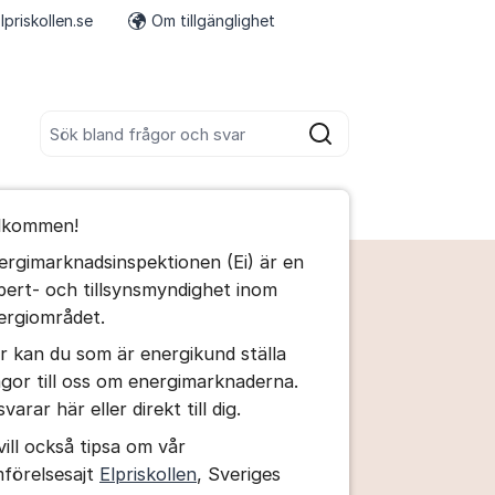
lpriskollen.se
Om tillgänglighet
Fler supportlänkar
Sök bland alla inlägg
Sök
umet
lkommen!
te kommentaren
ergimarknadsinspektionen (Ei) är en
pert- och tillsynsmyndighet inom
ällningar för inlägg/kommentar
ergiområdet.
r kan du som är energikund ställa
ågor till oss om energimarknaderna.
svarar här eller direkt till dig.
vill också tipsa om vår
mförelsesajt
Elpriskollen
, Sveriges