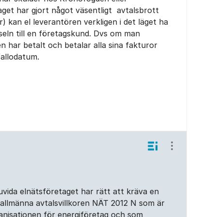
aget har gjort något väsentligt avtalsbrott
r) kan el leverantören verkligen i det läget ha
örseln till en företagskund. Dvs om man
en har betalt och betalar alla sina fakturor
fallodatum.
Visa/dölj ins
ruvida elnätsföretaget har rätt att kräva en
 allmänna avtalsvillkoren NÄT 2012 N som är
nisationen för energiföretag och som