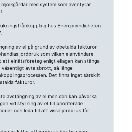
er mjölkgårdar med system som äventyrar
tt.
rukningsfrånkoppling hos
Energimyndigheten
.
gning av el på grund av obetalda fakturor
behandlas jordbruk som vilken elanvändare
 ett elnätsföretag enligt ellagen kan stänga
id väsentligt avtalsbrott, så länge
nkopplingsprocessen. Det finns inget särskilt
betalda fakturor.
nte avstängning av el men den kan påverka
 vid styrning av el till prioriterade
ioner och leda till att vissa jordbruk får
ioner lyfter att jordbruk bör ha egen