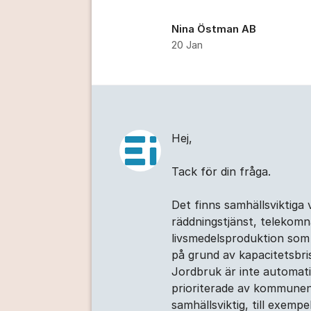
Nina Östman AB
20 Jan
Kommentarer
Hej,
Tack för din fråga.
Det finns samhällsviktiga
räddningstjänst, telekom
livsmedelsproduktion som
på grund av kapacitetsbri
Jordbruk är inte automat
prioriterade av kommunen
samhällsviktig, till exemp