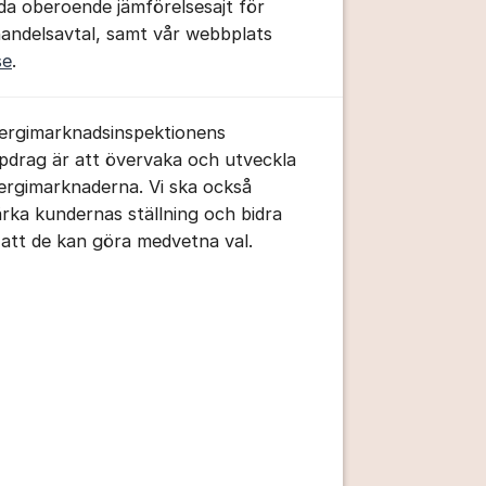
da oberoende jämförelsesajt för
handelsavtal, samt vår webbplats
se
.
ergimarknadsinspektionens
pdrag är att övervaka och utveckla
tällningar för inlägg/kommentar
ergimarknaderna. Vi ska också
ärka kundernas ställning och bidra
ll att de kan göra medvetna val.