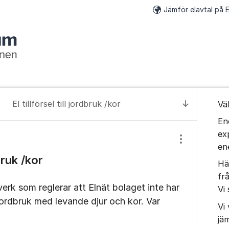
Jämför elavtal på E
Om for
El tillförsel till jordbruk /kor
Vä
Till senas
En
ex
Visa/dölj inst
en
dbruk /kor
Hä
fr
verk som reglerar att Elnät bolaget inte har
Vi 
l jordbruk med levande djur och kor. Var
Vi 
jä