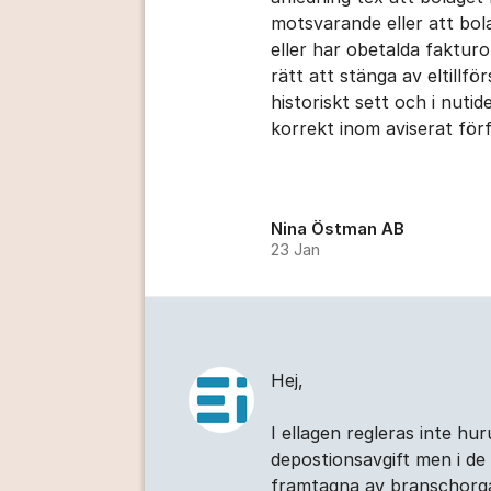
motsvarande eller att bol
eller har obetalda fakturo
rätt att stänga av eltillf
historiskt sett och i nutid
korrekt inom ​aviserat för
Nina Östman AB
23 Jan
Hej,
I ellagen regleras inte hu
depostionsavgift men i de
framtagna av branschorga