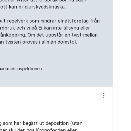
tt kan bli djurskyddskritiska.
skilt regelverk som hindrar elnätsföretag från
rdbruk och vi på Ei kan inte tillsyna eller
frånkoppling. Om det uppstår en tvist mellan
an tvisten prövas i allmän domstol.
marknadsinspektionen
Visa/dölj ins
g som har begärt ut deposition (utan
 har skulder hos Kronofogden eller