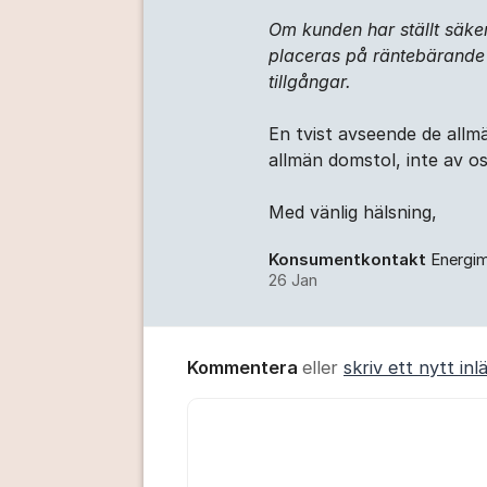
Om kunden har ställt säke
placeras på räntebärande k
tillgångar.
En tvist avseende de allmän
allmän domstol, inte av os
Med vänlig hälsning,
Konsumentkontakt
Energi
26 Jan
Kommentera
eller
skriv ett nytt inl
Kommentar *