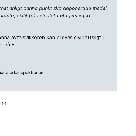
rhet enligt denna punkt ska deponerade medel
onto, skiljt från elnätsföretagets egna
na avtalsvillkoren kan prövas civilrättsligt i
s på Ei.
marknadsinspektionen
ägg