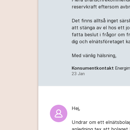
reservkraft eftersom avbro
Det finns alltså inget sär
att stänga av el hos ett jo
fatta beslut i frågor om 
dig och elnätsföretaget k
Med vänlig hälsning,
Konsumentkontakt
Energi
23 Jan
Hej,
Undrar om ett elnätsbola
anledning tex att bolaget