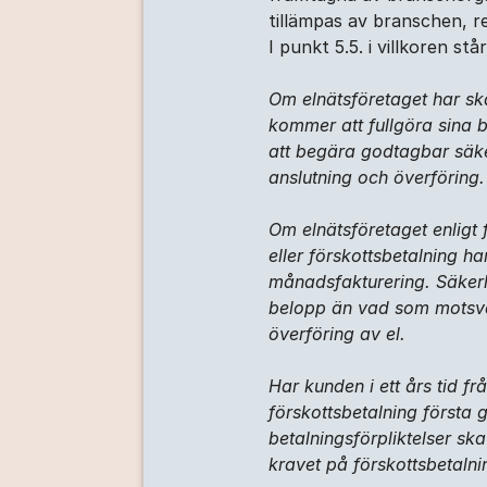
tillämpas av branschen, r
I punkt 5.5. i villkoren stå
Om elnätsföretaget har skä
kommer att fullgöra sina be
att begära godtagbar säker
anslutning och överföring.
Om elnätsföretaget enligt 
eller förskottsbetalning ha
månadsfakturering. Säkerhe
belopp än vad som motsva
överföring av el.
Har kunden i ett års tid frå
förskottsbetalning första g
betalningsförpliktelser sk
kravet på förskottsbetalni