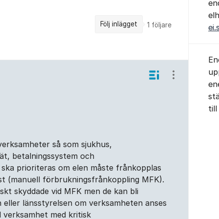
en
el
Följ inlägget
1
följare
ei.
En
up
Visa/dölj ins
en
st
ti
 verksamheter så som sjukhus,
nät, betalningssystem och
 ska prioriteras om elen måste frånkopplas
st (manuell förbrukningsfrånkoppling MFK).
iskt skyddade vid MFK men de kan bli
 eller länsstyrelsen om verksamheten anses
el verksamhet med kritisk