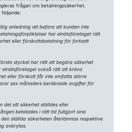
egleras frågan om betalningssäkerhet.
r följande:
lig anledning att befara att kunden inte
talningsförpliktelser har elnätsföretaget rätt
het eller förskottsbetalning för fortsatt
första stycket har rätt att begära säkerhet
r elnätsföretaget också rätt att kräva
t eller förskott får inte omfatta större
rar sex månaders beräknade avgifter för
n det att säkerhet ställdes eller
ången betalades i rätt tid fullgjort sina
a den ställda säkerheten återlämnas respektive
ng avbrytas.