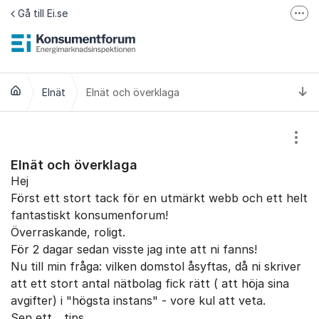
Hoppa till innehåll
Gå till Ei.se
Fler
Jämför elavtal på Elpriskollen.se
Om tillgänglighet
Ti
Elnät
Elnät och överklaga
Visa
Elnät och överklaga
Hej
Först ett stort tack för en utmärkt webb och ett helt
fantastiskt konsumenforum!
Överraskande, roligt.
För 2 dagar sedan visste jag inte att ni fanns!
Nu till min fråga: vilken domstol åsyftas, då ni skriver
att ett stort antal nätbolag fick rätt ( att höja sina
avgifter) i "högsta instans" - vore kul att veta.
Sen ett... tips..