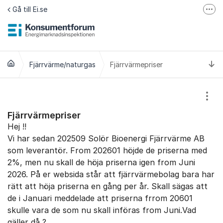
Hoppa till innehåll
Gå till Ei.se
Fler
Jämför elavtal på Elpriskollen.se
Om tillgänglighet
Ti
Fjärrvärme/naturgas
Fjärrvärmepriser
Visa
Fjärrvärmepriser
Hej !!
Vi har sedan 202509 Solör Bioenergi Fjärrvärme AB
som leverantör. From 202601 höjde de priserna med
2%, men nu skall de höja priserna igen from Juni
2026. På er websida står att fjärrvärmebolag bara har
rätt att höja priserna en gång per år. Skall sägas att
de i Januari meddelade att priserna frrom 20601
skulle vara de som nu skall införas from Juni.Vad
gäller då ?