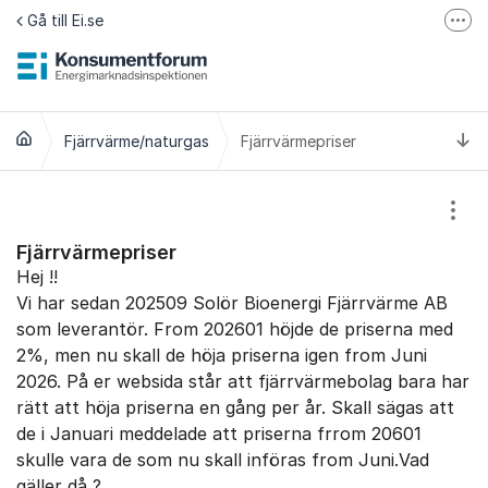
Hoppa till innehåll
Gå till Ei.se
Fler
Jämför elavtal på Elpriskollen.se
Om tillgänglighet
Ti
Fjärrvärme/naturgas
Fjärrvärmepriser
Visa
Fjärrvärmepriser
Hej !!
Vi har sedan 202509 Solör Bioenergi Fjärrvärme AB
som leverantör. From 202601 höjde de priserna med
2%, men nu skall de höja priserna igen from Juni
2026. På er websida står att fjärrvärmebolag bara har
rätt att höja priserna en gång per år. Skall sägas att
de i Januari meddelade att priserna frrom 20601
skulle vara de som nu skall införas from Juni.Vad
gäller då ?