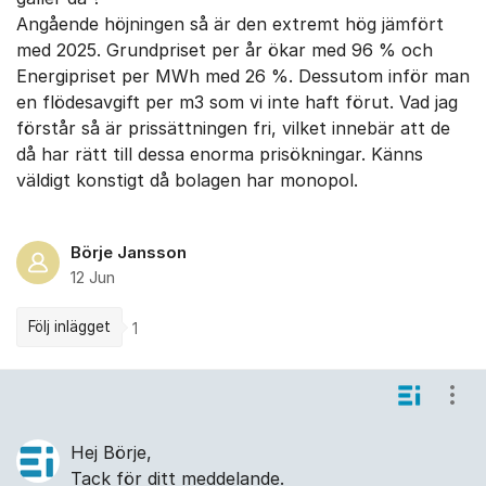
Angående höjningen så är den extremt hög jämfört
med 2025. Grundpriset per år ökar med 96 % och
Energipriset per MWh med 26 %. Dessutom inför man
en flödesavgift per m3 som vi inte haft förut. Vad jag
förstår så är prissättningen fri, vilket innebär att de
då har rätt till dessa enorma prisökningar. Känns
väldigt konstigt då bolagen har monopol.
Börje Jansson
12 Jun
Följ inlägget
1
Kommentarer
Visa
Hej Börje,
Tack för ditt meddelande.