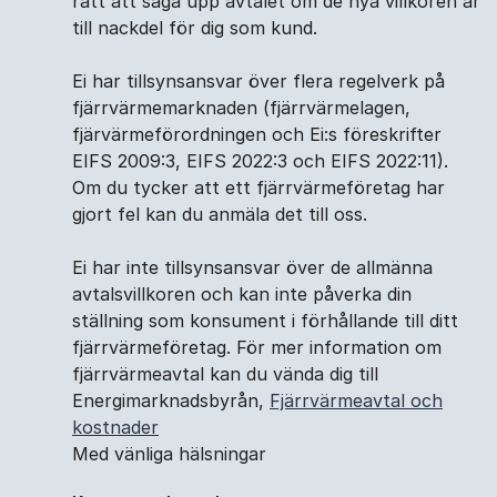
rätt att säga upp avtalet om de nya villkoren är
till nackdel för dig som kund.
Ei har tillsynsansvar över flera regelverk på
fjärrvärmemarknaden (fjärrvärmelagen,
fjärvärmeförordningen och Ei:s föreskrifter
EIFS 2009:3, EIFS 2022:3 och EIFS 2022:11).
Om du tycker att ett fjärrvärmeföretag har
gjort fel kan du anmäla det till oss.
Ei har inte tillsynsansvar över de allmänna
avtalsvillkoren och kan inte påverka din
ställning som konsument i förhållande till ditt
fjärrvärmeföretag. För mer information om
fjärrvärmeavtal kan du vända dig till
Energimarknadsbyrån,
Fjärrvärmeavtal och
kostnader
Med vänliga hälsningar