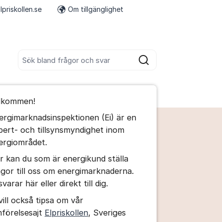
lpriskollen.se
Om tillgänglighet
Fler supportlänkar
Sök bland alla inlägg
Sök
umet
lkommen!
te kommentaren
ergimarknadsinspektionen (Ei) är en
pert- och tillsynsmyndighet inom
ällningar för inlägg/kommentar
ergiområdet.
r kan du som är energikund ställa
ågor till oss om energimarknaderna.
svarar här eller direkt till dig.
vill också tipsa om vår
mförelsesajt
Elpriskollen
, Sveriges