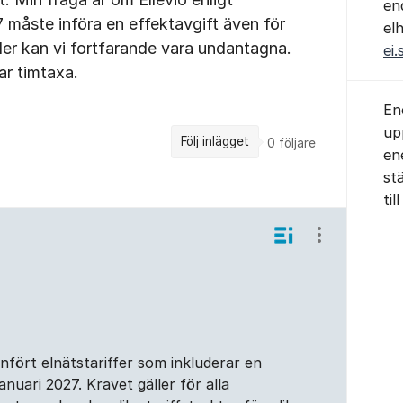
en
 måste införa en effektavgift även för
el
ler kan vi fortfarande vara undantagna.
ei.
ar timtaxa.
En
up
Följ inlägget
0
följare
en
st
ti
Visa/dölj ins
infört elnätstariffer som inkluderar en
anuari 2027. Kravet gäller för alla