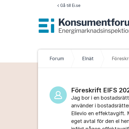
Hoppa till innehåll
Gå till Ei.se
Forum
Elnät
Föreskri
Föreskrift EIFS 202
Jag bor i en bostadsrätt
använder i bostadsrätten 
Ellevio en effektavgift.
eget avtal för den el he
infört någon effektavgif