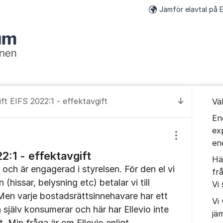
Jämför elavtal på E
Om for
ft EIFS 2022:1 - effektavgift
Vä
Till senas
En
ex
Visa/dölj inst
en
2:1 - effektavgift
Hä
 och är engagerad i styrelsen. För den el vi
fr
(hissar, belysning etc) betalar vi till
Vi 
 Men varje bostadsrättsinnehavare har ett
Vi 
n själv konsumerar och här har Ellevio inte
jä
t. Min fråga är om Ellevio enligt