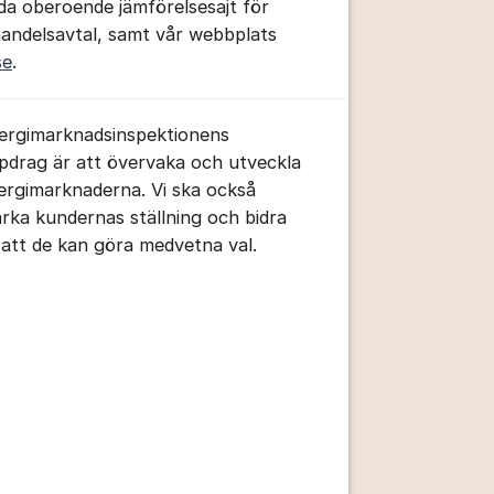
da oberoende jämförelsesajt för
handelsavtal, samt vår webbplats
se
.
ergimarknadsinspektionens
pdrag är att övervaka och utveckla
ergimarknaderna. Vi ska också
ärka kundernas ställning och bidra
ll att de kan göra medvetna val.
tällningar för inlägg/kommentar