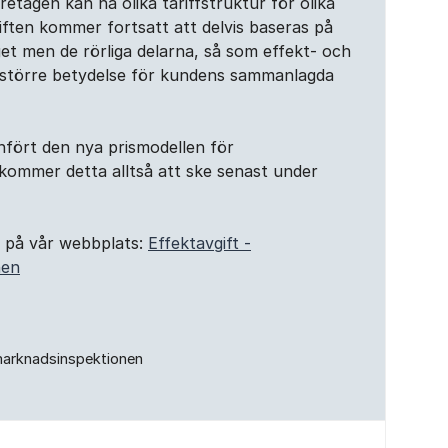
etagen kan ha olika tariffstruktur för olika
iften kommer fortsatt att delvis baseras på
t men de rörliga delarna, så som effekt- och
lt större betydelse för kundens sammanlagda
infört den nya prismodellen för
kommer detta alltså att ske senast under
r på vår webbplats:
Effektavgift -
nen
marknadsinspektionen