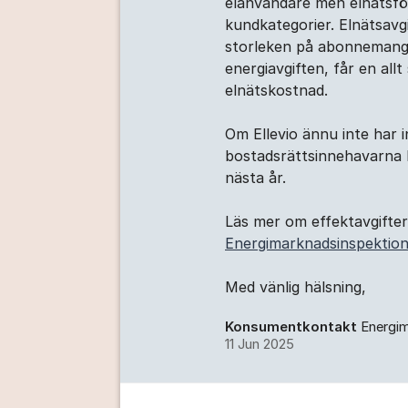
elanvändare men elnätsför
kundkategorier. Elnätsavg
storleken på abonnemange
energiavgiften, får en al
elnätskostnad.
Om Ellevio ännu inte har 
bostadsrättsinnehavarna 
nästa år.
Läs mer om effektavgifte
Energimarknadsinspektio
Med vänlig hälsning,
Konsumentkontakt
Energi
11 Jun 2025