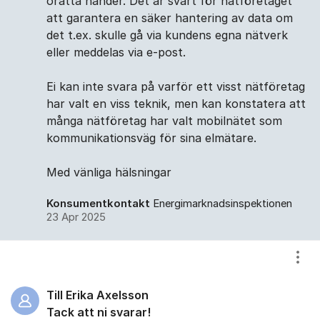
orätta händer. Det är svårt för nätföretaget
att garantera en säker hantering av data om
det t.ex. skulle gå via kundens egna nätverk
eller meddelas via e-post.
Ei kan inte svara på varför ett visst nätföretag
har valt en viss teknik, men kan konstatera att
många nätföretag har valt mobilnätet som
kommunikationsväg för sina elmätare.
Med vänliga hälsningar
Konsumentkontakt
Energimarknadsinspektionen
23 Apr 2025
Visa
Till Erika Axelsson
Tack att ni svarar!