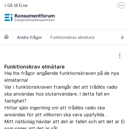
Hoppa till innehåll
Gå till Ei.se
Fler
Jämför elavtal på Elpriskollen.se
Om tillgänglighet
Ti
Andra frågor
Funktionskrav elmätare
Visa
Funktionskrav elmätare
Hej lite frågor angående funktionskraven på de nya
elmätarna!
Var i funktionskraven framgår det att trådlös radio
ska användas hos slutanvändare. I detta fall en
fastighet?
Hittar själv ingenting om att trådlös radio ska
användas för att villkoren ska vara uppfyllda .
Mitt nätbolag hävdar att det är fallet och att det är Ei
som säger att det är så!