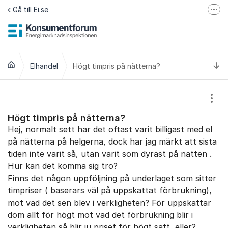
Hoppa till innehåll
Gå till Ei.se
Fler
Jämför elavtal på Elpriskollen.se
Om tillgänglighet
Ti
Elhandel
Högt timpris på nätterna?
Visa
Högt timpris på nätterna?
Hej, normalt sett har det oftast varit billigast med el
på nätterna på helgerna, dock har jag märkt att sista
tiden inte varit så, utan varit som dyrast på natten .
Hur kan det komma sig tro?
Finns det någon uppföljning på underlaget som sitter
timpriser ( baserars väl på uppskattat förbrukning),
mot vad det sen blev i verkligheten? För uppskattar
dom allt för högt mot vad det förbrukning blir i
verkligheten så blir ju priset för högt satt, eller?