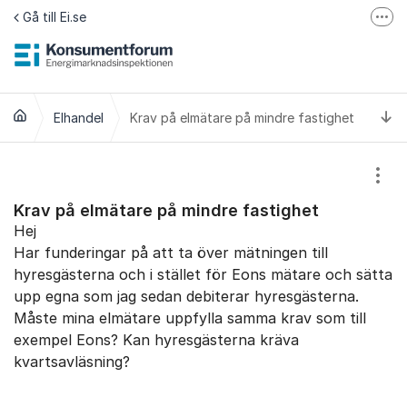
Hoppa till innehåll
Gå till Ei.se
Fler
Jämför elavtal på Elpriskollen.se
Om tillgänglighet
Ti
Elhandel
Krav på elmätare på mindre fastighet
Visa
Krav på elmätare på mindre fastighet
Hej
Har funderingar på att ta över mätningen till
hyresgästerna och i stället för Eons mätare och sätta
upp egna som jag sedan debiterar hyresgästerna.
Måste mina elmätare uppfylla samma krav som till
exempel Eons? Kan hyresgästerna kräva
kvartsavläsning?