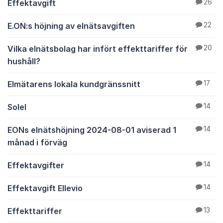
Effektavgift
26
E.ON:s höjning av elnätsavgiften
22
Vilka elnätsbolag har infört effekttariffer för
20
hushåll?
Elmätarens lokala kundgränssnitt
17
Solel
14
EONs elnätshöjning 2024-08-01 aviserad 1
14
månad i förväg
Effektavgifter
14
Effektavgift Ellevio
14
Effekttariffer
13