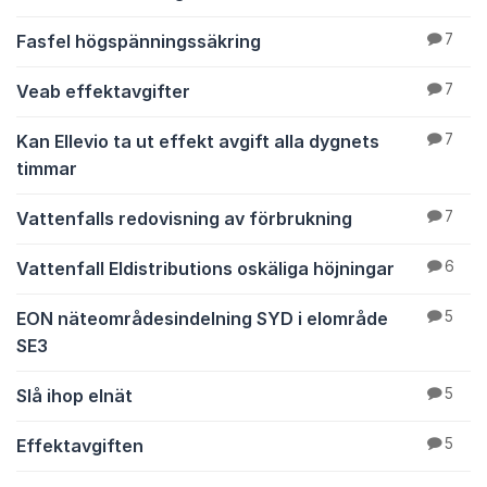
Fasfel högspänningssäkring
7
Veab effektavgifter
7
Kan Ellevio ta ut effekt avgift alla dygnets
7
timmar
Vattenfalls redovisning av förbrukning
7
Vattenfall Eldistributions oskäliga höjningar
6
EON näteområdesindelning SYD i elområde
5
SE3
Slå ihop elnät
5
Effektavgiften
5