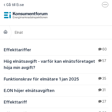
Hoppa till innehåll
Gå till Ei.se
Fler
Jämför elavtal på Elpriskollen.se
Om tillgänglighet
Elnät
Elnät
Effekttariffer
60
Hög elnätsavgift - varför kan elnätsföretaget
57
höja min avgift?
Funktionskrav för elmätare 1 jan 2025
35
E.ON höjer elnätsavgiften
31
Effekttariff
27