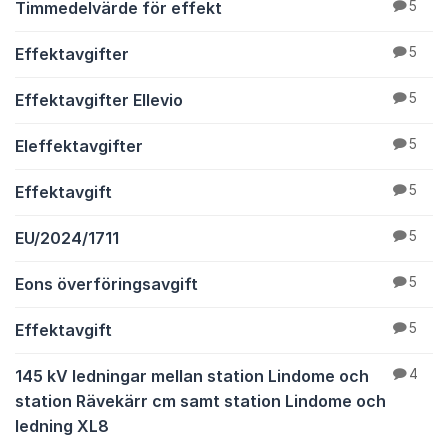
Timmedelvärde för effekt
5
Effektavgifter
5
Effektavgifter Ellevio
5
Eleffektavgifter
5
Effektavgift
5
EU/2024/1711
5
Eons överföringsavgift
5
Effektavgift
5
145 kV ledningar mellan station Lindome och
4
station Rävekärr cm samt station Lindome och
ledning XL8