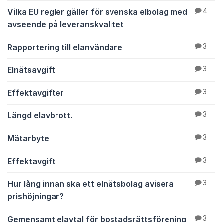
Vilka EU regler gäller för svenska elbolag med
4
avseende på leveranskvalitet
Rapportering till elanvändare
3
Elnätsavgift
3
Effektavgifter
3
Längd elavbrott.
3
Mätarbyte
3
Effektavgift
3
Hur lång innan ska ett elnätsbolag avisera
3
prishöjningar?
Gemensamt elavtal för bostadsrättsförening
3