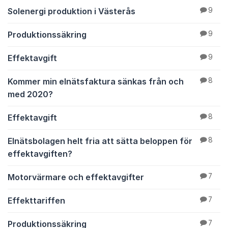
Solenergi produktion i Västerås
9
Produktionssäkring
9
Effektavgift
9
Kommer min elnätsfaktura sänkas från och
8
med 2020?
Effektavgift
8
Elnätsbolagen helt fria att sätta beloppen för
8
effektavgiften?
Motorvärmare och effektavgifter
7
Effekttariffen
7
Produktionssäkring
7